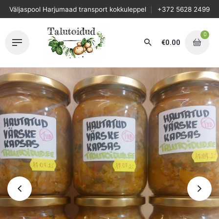
Skip
Väljaspool Harjumaad transport kokkuleppel
+372 5628 2499
to
content
0
€
0.00