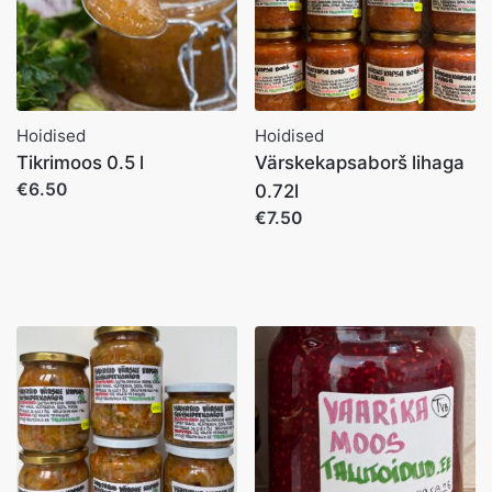
Hoidised
Hoidised
Tikrimoos 0.5 l
Värskekapsaborš lihaga
€6.50
0.72l
€7.50