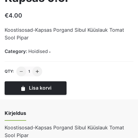
€
4.00
Koostisosad-Kapsas Porgand Sibul Küüslauk Tomat
Sool Pipar
Category:
Hoidised
Hautatud
QTY:
Värske
Kapsas
Lisa korvi
0.5l
kogus
Kirjeldus
Koostisosad-Kapsas Porgand Sibul Küüslauk Tomat
Sool Pipar