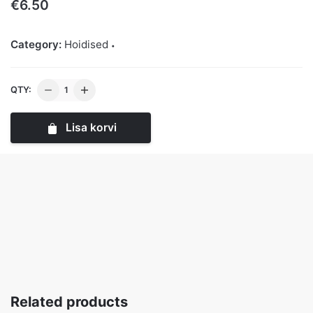
€
6.50
Category:
Hoidised
Jõhvikamoos
QTY:
0.5L
kogus
Lisa korvi
Related products