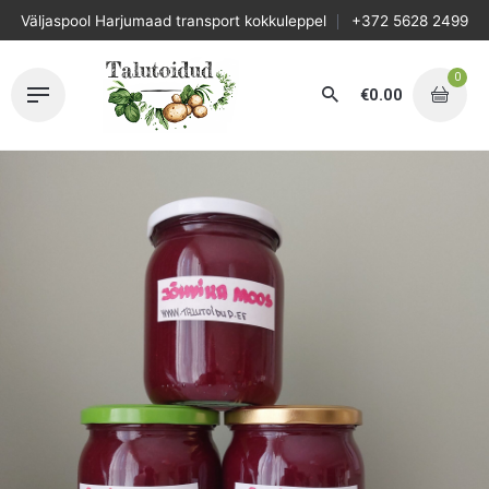
Skip
Väljaspool Harjumaad transport kokkuleppel
+372 5628 2499
to
content
0
€
0.00