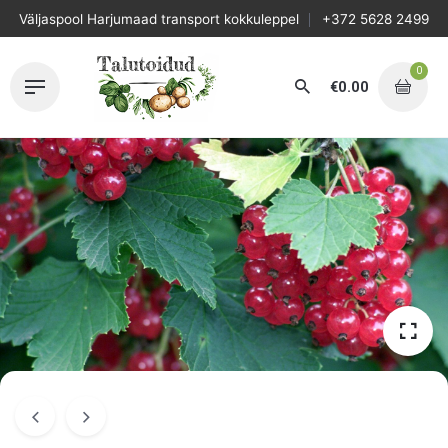
Skip
Väljaspool Harjumaad transport kokkuleppel
+372 5628 2499
to
content
0
€
0.00