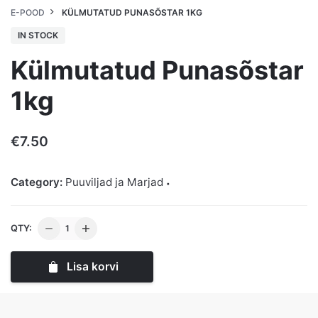
E-POOD
KÜLMUTATUD PUNASÕSTAR 1KG
IN STOCK
Külmutatud Punasõstar
1kg
€
7.50
Category:
Puuviljad ja Marjad
Külmutatud
QTY:
Punasõstar
1kg
Lisa korvi
kogus