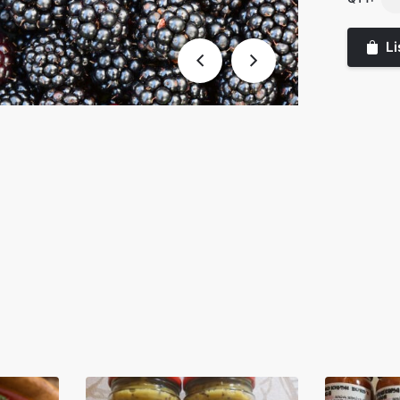
mo
0.5
Li
ko