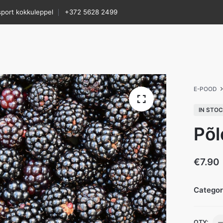
sport kokkuleppel
+372 5628 2499
E-POOD
IN STO
Põl
€
7.90
Catego
Põ
QTY: