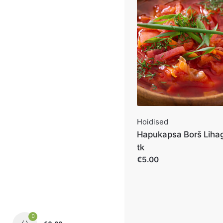
Hoidised
Hapukapsa Borš Lihag
tk
€5.00
0