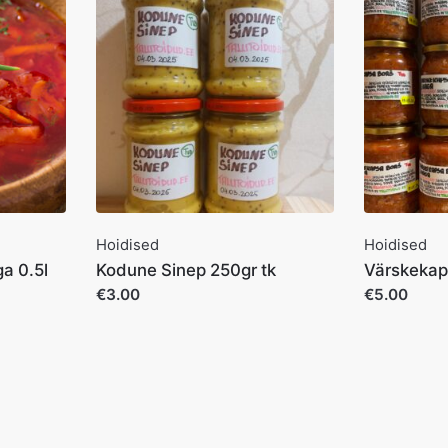
Hoidised
Hoidised
a 0.5l
Kodune Sinep 250gr tk
Värskekaps
€3.00
€5.00