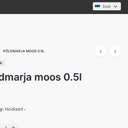
Eesti
PÕLDMARJA MOOS 0.5L
CK
dmarja moos 0.5l
ry:
Hoidised
ldmarja