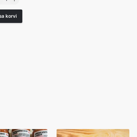
os
l
sa korvi
gus