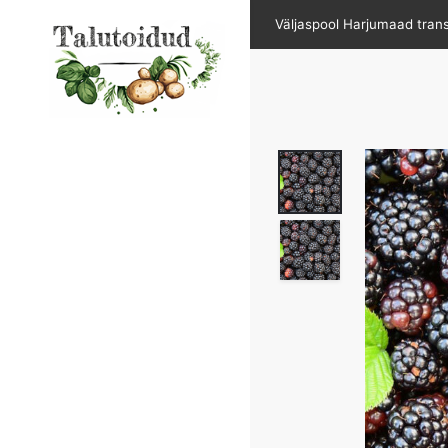
Skip
Väljaspool Harjumaad tran
to
content