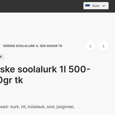
Eesti
VÄRSKE SOOLALURK 1L 500-600GR TK
CK
ske soolalurk 1l 500-
gr tk
sad- kurk, till, küüslauk, sool, joogivesi,