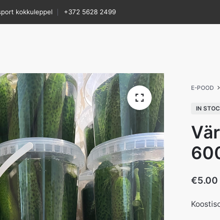
sport kokkuleppel
+372 5628 2499
E-POOD
IN STO
Vär
600
€
5.00
Koostiso