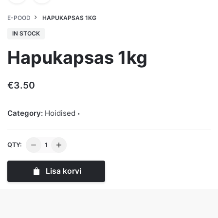
E-POOD
HAPUKAPSAS 1KG
IN STOCK
Hapukapsas 1kg
€
3.50
Category:
Hoidised
Hapukapsas
QTY:
1kg
kogus
Lisa korvi