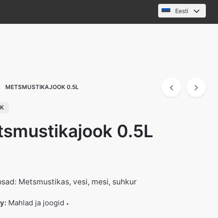
Eesti
METSMUSTIKAJOOK 0.5L
CK
smustikajook 0.5L
osad: Metsmustikas, vesi, mesi, suhkur
ry:
Mahlad ja joogid