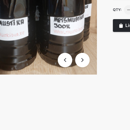
Me
QTY:
0.
ko
Li