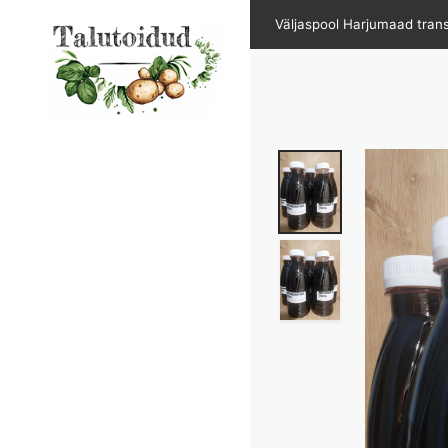
Skip
Väljaspool Harjumaad tran
to
content