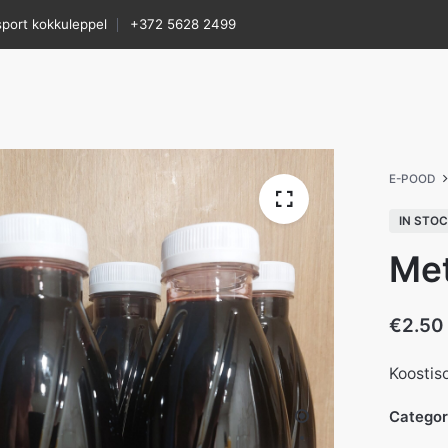
sport kokkuleppel
+372 5628 2499
E-POOD
IN STO
Met
€
2.50
Koostis
Catego