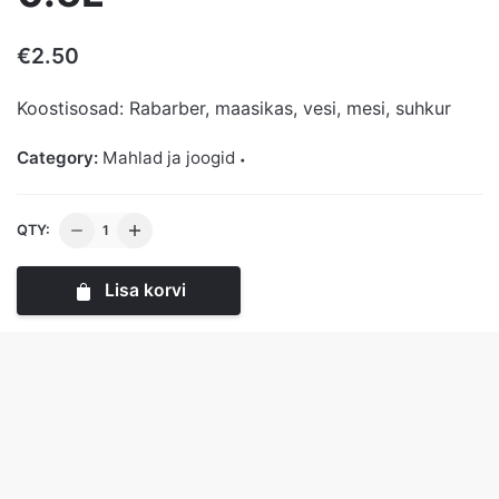
€
2.50
Koostisosad: Rabarber, maasikas, vesi, mesi, suhkur
Category:
Mahlad ja joogid
Rabarberi-
QTY:
maasikajook
0.5L
Lisa korvi
kogus