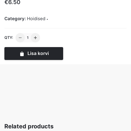
€
6.50
Category:
Hoidised
Ploomi
QTY:
Moos
0.5l
Lisa korvi
kogus
Related products