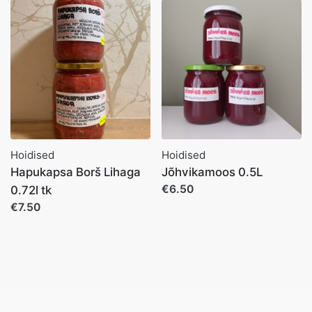
Hoidised
Hoidised
Hapukapsa Borš Lihaga
Jõhvikamoos 0.5L
€6.50
0.72l tk
€7.50