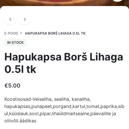
E-POOD
HAPUKAPSA BORŠ LIHAGA 0.5L TK
IN STOCK
Hapukapsa Borš Lihaga
0.5l tk
€
5.00
Koostisosad-Veiseliha, sealiha, kanaliha,
hapukapsas,punapeet,porgand,kartul,tomat,paprika,sib
ul,küüslauk,sool,pipar,lihaüldmaitseaine,päevalille ja
oliivõli.äädikas