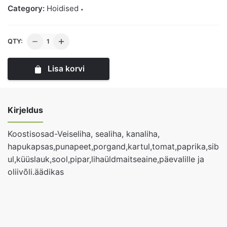
Category:
Hoidised
Hapukapsa
QTY:
Borš
Lihaga
Lisa korvi
0.5l
tk
kogus
Kirjeldus
Koostisosad-Veiseliha, sealiha, kanaliha,
hapukapsas,punapeet,porgand,kartul,tomat,paprika,sib
ul,küüslauk,sool,pipar,lihaüldmaitseaine,päevalille ja
oliivõli.äädikas