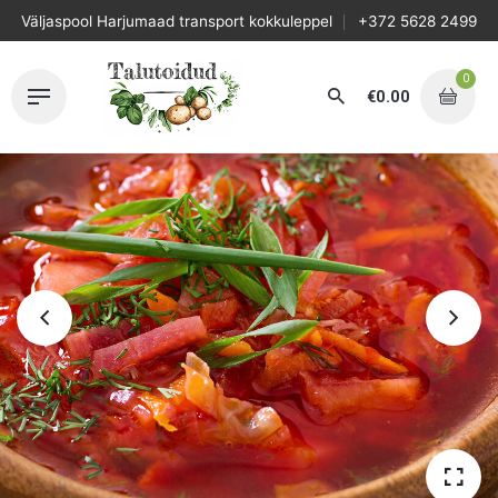
Skip
Väljaspool Harjumaad transport kokkuleppel
+372 5628 2499
to
content
0
€
0.00