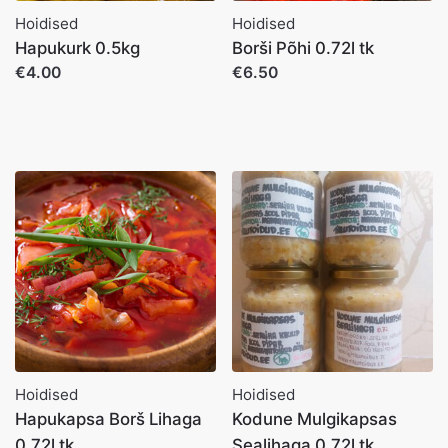
Hoidised
Hoidised
Hapukurk 0.5kg
Borši Põhi 0.72l tk
€4.00
€6.50
Hoidised
Hoidised
Hapukapsa Borš Lihaga
Kodune Mulgikapsas
0.72l tk
Sealihaga 0.72l tk