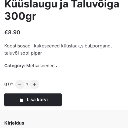
Küüslaugu ja Taluvõiga
300gr
€
8.90
Koostisosad- kukeseened küüslauk,sibul,porgand,
taluvõi sool pipar
Category:
Metsaseened
Praetud
QTY:
Kukeseened
Küüslaugu
Lisa korvi
ja
Taluvõiga
300gr
Kirjeldus
kogus