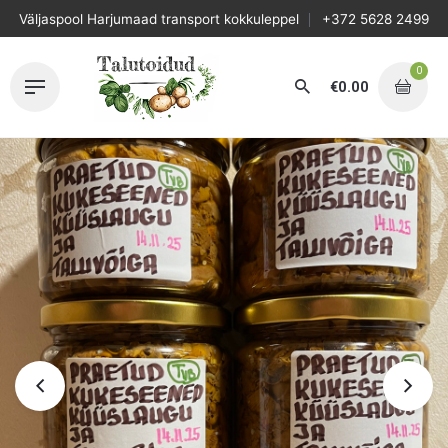
Skip
Väljaspool Harjumaad transport kokkuleppel
+372 5628 2499
to
content
0
€
0.00