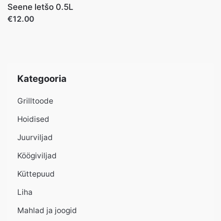
Seene letšo 0.5L
€12.00
Kategooria
Grilltoode
Hoidised
Juurviljad
Köögiviljad
Küttepuud
Liha
Mahlad ja joogid