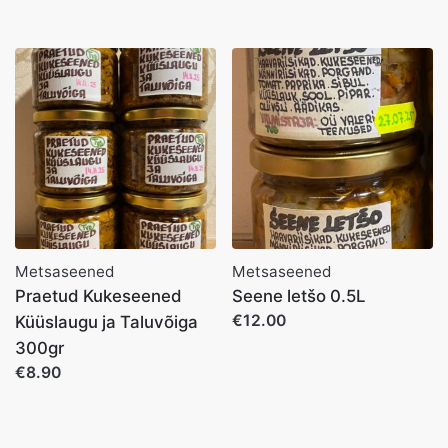
Metsaseened
Metsaseened
Praetud Kukeseened
Seene letšo 0.5L
€12.00
Küüslaugu ja Taluvõiga
300gr
€8.90