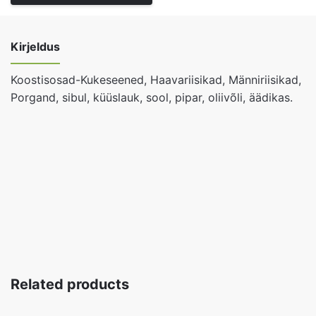
kogus
Kirjeldus
Koostisosad-Kukeseened, Haavariisikad, Männiriisikad,
Porgand, sibul, küüslauk, sool, pipar, oliivõli, äädikas.
Related products