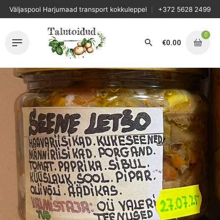
Skip
Väljaspool Harjumaad transport kokkuleppel
+372 5628 2499
to
content
0
€
0.00