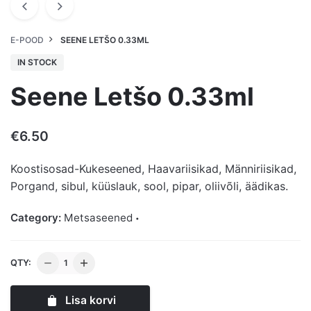
E-POOD
SEENE LETŠO 0.33ML
IN STOCK
Seene Letšo 0.33ml
€
6.50
Koostisosad-Kukeseened, Haavariisikad, Männiriisikad,
Porgand, sibul, küüslauk, sool, pipar, oliivõli, äädikas.
Category:
Metsaseened
Seene
QTY:
Letšo
0.33ml
Lisa korvi