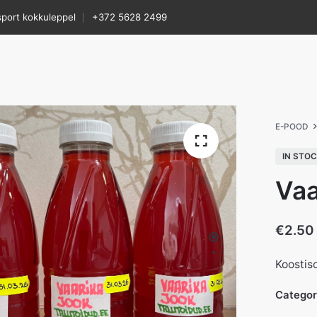
sport kokkuleppel
+372 5628 2499
E-POOD
IN STO
Vaa
€
2.50
Koostiso
Catego