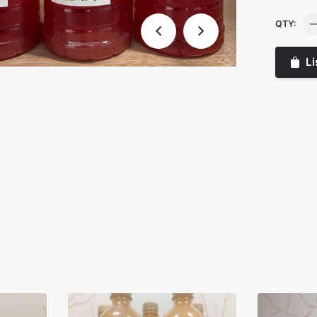
Va
QTY:
0.
ko
Li