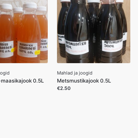
oogid
Mahlad ja joogid
-maasikajook 0.5L
Metsmustikajook 0.5L
€2.50