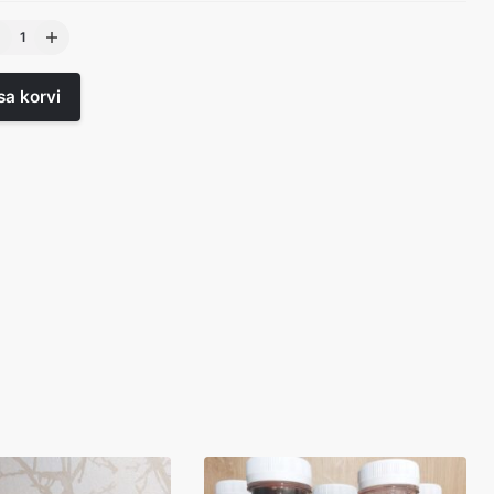
arikajook
5L
gus
sa korvi