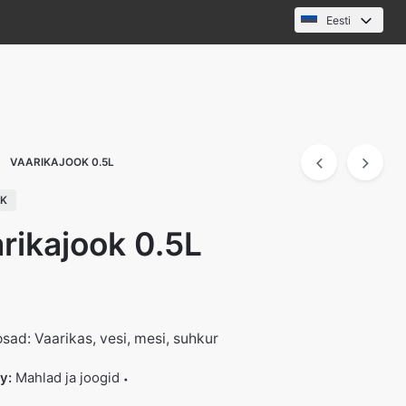
Eesti
VAARIKAJOOK 0.5L
CK
rikajook 0.5L
sad: Vaarikas, vesi, mesi, suhkur
ry:
Mahlad ja joogid