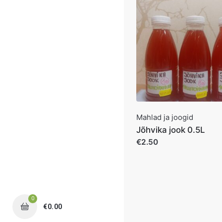
Mahlad ja joogid
Jõhvika jook 0.5L
€2.50
0
€
0.00