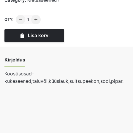
Category:
Metsaseened
Praetud
QTY:
kukeseened
taluvõi
Lisa korvi
küüslauk
ja
suitsupeekoniga
Kirjeldus
300gr
tk
Koostisosad-
kogus
kukeseened,taluvõi,küüslauk,suitsupeekon,sool,pipar.