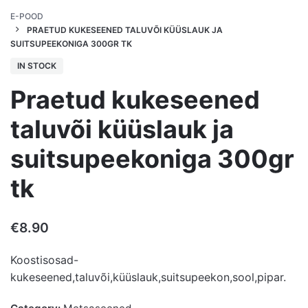
E-POOD
PRAETUD KUKESEENED TALUVÕI KÜÜSLAUK JA
SUITSUPEEKONIGA 300GR TK
IN STOCK
Praetud kukeseened
taluvõi küüslauk ja
suitsupeekoniga 300gr
tk
€
8.90
Koostisosad-
kukeseened,taluvõi,küüslauk,suitsupeekon,sool,pipar.