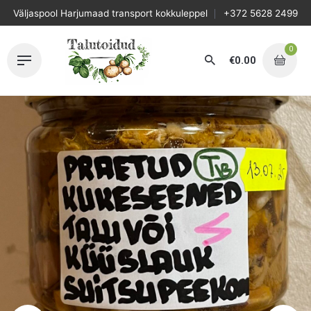
Skip
Väljaspool Harjumaad transport kokkuleppel
+372 5628 2499
to
content
0
€
0.00