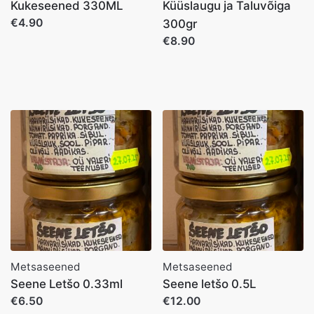
Kukeseened 330ML
Küüslaugu ja Taluvõiga
€4.90
300gr
€8.90
Metsaseened
Metsaseened
Seene Letšo 0.33ml
Seene letšo 0.5L
€6.50
€12.00